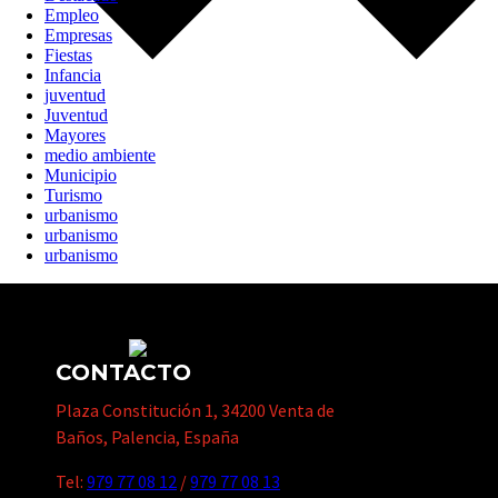
Empleo
Empresas
Fiestas
Infancia
juventud
Juventud
Mayores
medio ambiente
Municipio
Turismo
urbanismo
urbanismo
urbanismo
CONTACTO
Plaza Constitución 1, 34200 Venta de
Baños, Palencia, España
Tel:
979 77 08 12
/
979 77 08 13