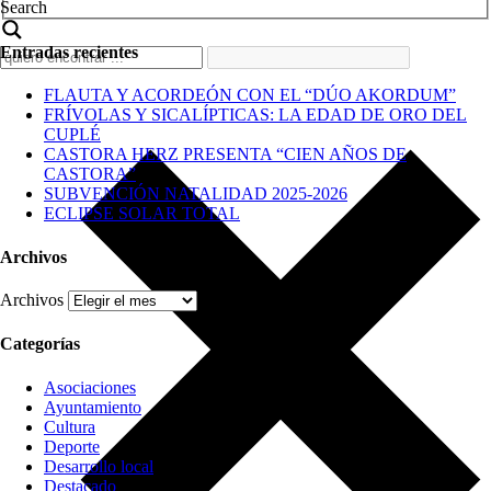
Search
Entradas recientes
FLAUTA Y ACORDEÓN CON EL “DÚO AKORDUM”
FRÍVOLAS Y SICALÍPTICAS: LA EDAD DE ORO DEL
CUPLÉ
CASTORA HERZ PRESENTA “CIEN AÑOS DE
CASTORA”
SUBVENCIÓN NATALIDAD 2025-2026
ECLIPSE SOLAR TOTAL
Archivos
Archivos
Categorías
Asociaciones
Ayuntamiento
Cultura
Deporte
Desarrollo local
Destacado