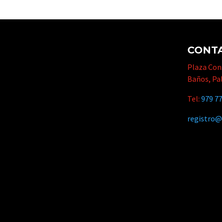
CONT
Plaza Cons
Baños, Pa
Tel:
979 77
registro@