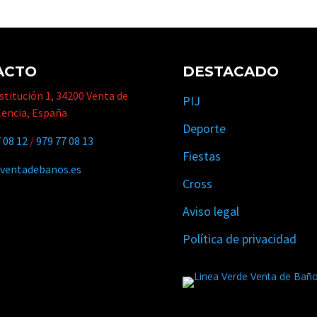
ACTO
DESTACADO
titución 1, 34200 Venta de
PIJ
lencia, España
Deporte
 08 12
/
979 77 08 13
Fiestas
ventadebanos.es
Cross
Aviso legal
Política de privacidad