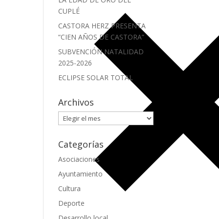
CUPLÉ
CASTORA HERZ PRESENTA
“CIEN AÑOS DE CASTORA”
SUBVENCIÓN NATALIDAD
2025-2026
ECLIPSE SOLAR TOTAL
Archivos
Archivos
Categorías
Asociaciones
Ayuntamiento
Cultura
Deporte
Desarrollo local