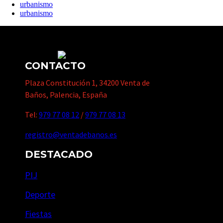
urbanismo
urbanismo
CONTACTO
Plaza Constitución 1, 34200 Venta de
Baños, Palencia, España
Tel:
979 77 08 12
/
979 77 08 13
registro@ventadebanos.es
DESTACADO
PIJ
Deporte
Fiestas