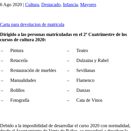
6 Ago 2020
|
Cultura
,
Destacado
,
Infancia
,
Mayores
Carta para devolucion de matricula
Dirigido a las personas matriculadas en el 2º Cuatrimestre de los
cursos de cultura 2020:
– Pintura
– Teatro
– Retacería
– Dulzaina y Rabel
– Restauración de muebles
– Sevillanas
– Manualidades
– Flamenco
– Bolillos
– Danzas
– Fotografía
– Cata de Vinos
Debido a la imposibilidad de desarrollar el curso 2020 con normalidad,
desde el Ayuntamiento de Venta de Baños, se procederá a devolver la