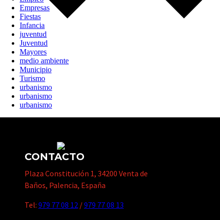
Empresas
Fiestas
Infancia
juventud
Juventud
Mayores
medio ambiente
Municipio
Turismo
urbanismo
urbanismo
urbanismo
CONTACTO
Plaza Constitución 1, 34200 Venta de
Baños, Palencia, España
Tel:
979 77 08 12
/
979 77 08 13