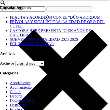
Entradas recientes
FLAUTA Y ACORDEÓN CON EL “DÚO AKORDUM”
FRÍVOLAS Y SICALÍPTICAS: LA EDAD DE ORO DEL
CUPLÉ
CASTORA HERZ PRESENTA “CIEN AÑOS DE
CASTORA”
SUBVENCIÓN NATALIDAD 2025-2026
ECLIPSE SOLAR TOTAL
Archivos
Archivos
Categorías
Asociaciones
Ayuntamiento
Cultura
Deporte
Desarrollo local
Destacado
Empleo