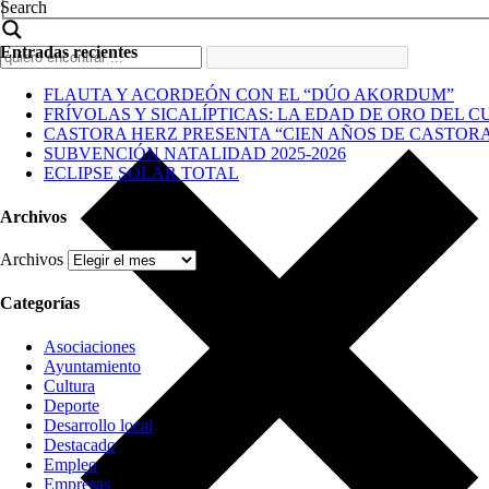
Search
Entradas recientes
FLAUTA Y ACORDEÓN CON EL “DÚO AKORDUM”
FRÍVOLAS Y SICALÍPTICAS: LA EDAD DE ORO DEL C
CASTORA HERZ PRESENTA “CIEN AÑOS DE CASTOR
SUBVENCIÓN NATALIDAD 2025-2026
ECLIPSE SOLAR TOTAL
Archivos
Archivos
Categorías
Asociaciones
Ayuntamiento
Cultura
Deporte
Desarrollo local
Destacado
Empleo
Empresas