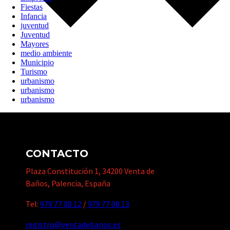
Fiestas
Infancia
juventud
Juventud
Mayores
medio ambiente
Municipio
Turismo
urbanismo
urbanismo
urbanismo
CONTACTO
Plaza Constitución 1, 34200 Venta de
Baños, Palencia, España
Tel:
979 77 08 12
/
979 77 08 13
registro@ventadebanos.es