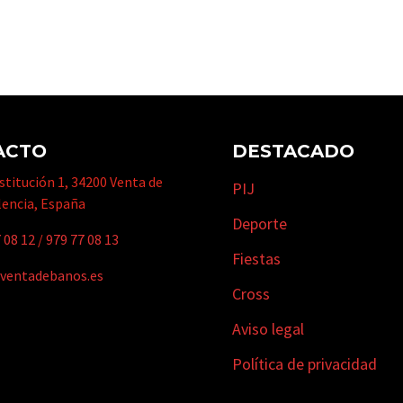
ACTO
DESTACADO
titución 1, 34200 Venta de
PIJ
lencia, España
Deporte
 08 12
/
979 77 08 13
Fiestas
ventadebanos.es
Cross
Aviso legal
Política de privacidad