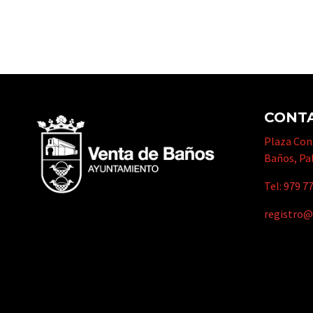
CONT
Plaza Cons
Baños, Pa
Tel:
979 77
registro@