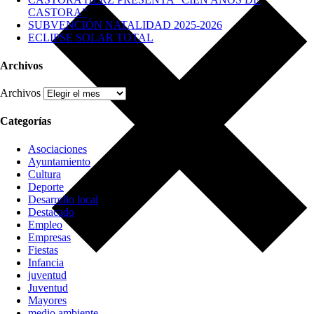
CASTORA”
SUBVENCIÓN NATALIDAD 2025-2026
ECLIPSE SOLAR TOTAL
Archivos
Archivos
Categorías
Asociaciones
Ayuntamiento
Cultura
Deporte
Desarrollo local
Destacado
Empleo
Empresas
Fiestas
Infancia
juventud
Juventud
Mayores
medio ambiente