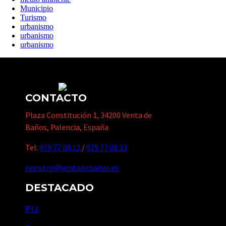
Municipio
Turismo
urbanismo
urbanismo
urbanismo
CONTACTO
Plaza Constitución 1, 34200 Venta de
Baños, Palencia, España
Tel:
979 77 08 12
/
979 77 08 13
registro@ventadebanos.es
DESTACADO
PIJ