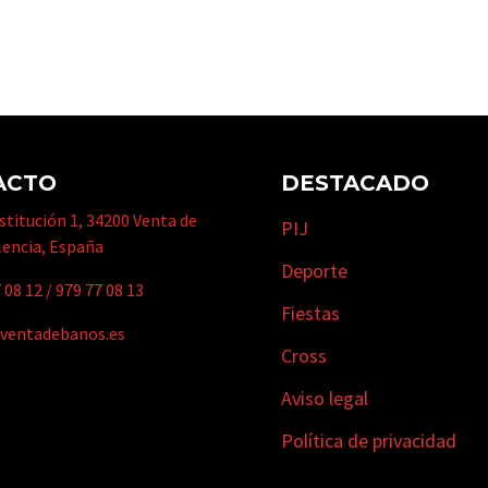
ACTO
DESTACADO
titución 1, 34200 Venta de
PIJ
lencia, España
Deporte
 08 12
/
979 77 08 13
Fiestas
ventadebanos.es
Cross
Aviso legal
Política de privacidad