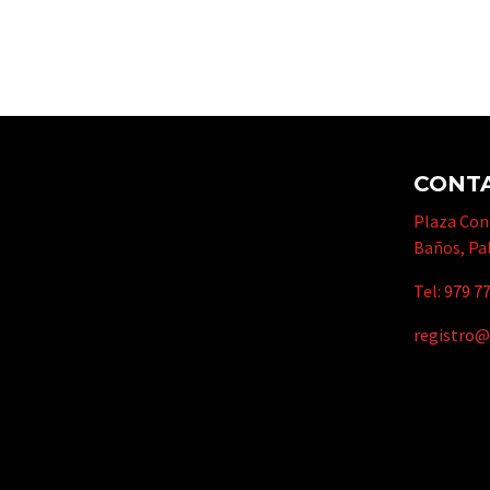
CONT
Plaza Cons
Baños, Pa
Tel:
979 77
registro@