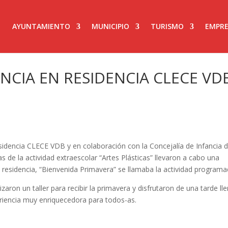
AYUNTAMIENTO
MUNICIPIO
TURISMO
EMPRE
NCIA EN RESIDENCIA CLECE VD
idencia CLECE VDB y en colaboración con la Concejalía de Infancia d
de la actividad extraescolar “Artes Plásticas” llevaron a cabo una
a residencia, “Bienvenida Primavera” se llamaba la actividad programa
aron un taller para recibir la primavera y disfrutaron de una tarde ll
riencia muy enriquecedora para todos-as.