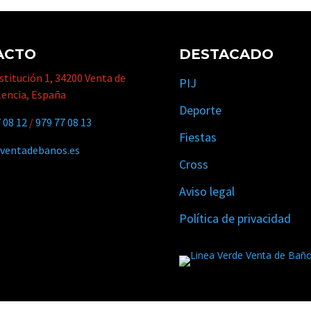
ACTO
DESTACADO
titución 1, 34200 Venta de
PIJ
lencia, España
Deporte
 08 12
/
979 77 08 13
Fiestas
ventadebanos.es
Cross
Aviso legal
Política de privacidad