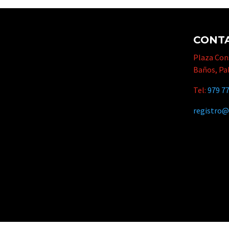
CONT
Plaza Cons
Baños, Pa
Tel:
979 77
registro@