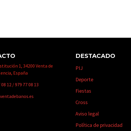
ACTO
DESTACADO
titución 1, 34200 Venta de
PIJ
lencia, España
Deporte
 08 12
/
979 77 08 13
Fiestas
ventadebanos.es
Cross
Aviso legal
Política de privacidad