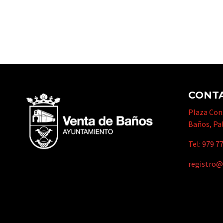
CONT
Plaza Cons
Baños, Pa
Tel:
979 77
registro@