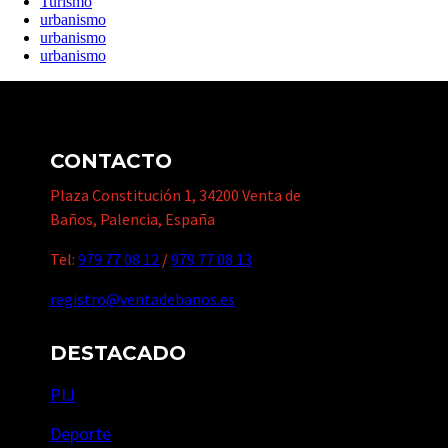
Turismo
urbanismo
urbanismo
urbanismo
CONTACTO
Plaza Constitución 1, 34200 Venta de
Baños, Palencia, España
Tel:
979 77 08 12
/
979 77 08 13
registro@ventadebanos.es
DESTACADO
PIJ
Deporte