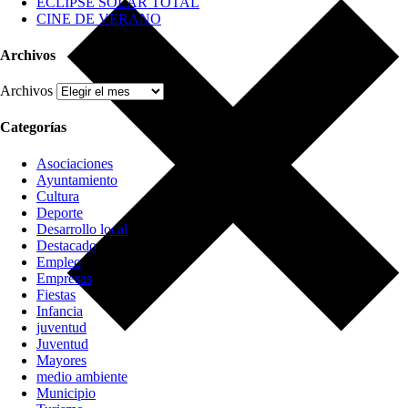
ECLIPSE SOLAR TOTAL
CINE DE VERANO
Archivos
Archivos
Categorías
Asociaciones
Ayuntamiento
Cultura
Deporte
Desarrollo local
Destacado
Empleo
Empresas
Fiestas
Infancia
juventud
Juventud
Mayores
medio ambiente
Municipio