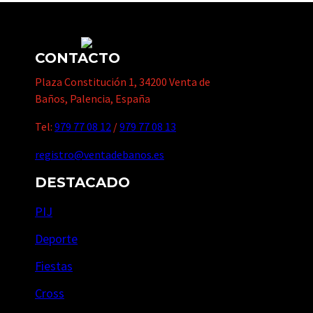
CONTACTO
Plaza Constitución 1, 34200 Venta de
Baños, Palencia, España
Tel:
979 77 08 12
/
979 77 08 13
registro@ventadebanos.es
DESTACADO
PIJ
Deporte
Fiestas
Cross