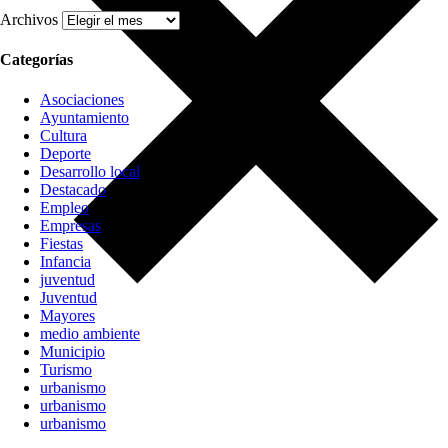
Archivos
Categorías
Asociaciones
Ayuntamiento
Cultura
Deporte
Desarrollo local
Destacado
Empleo
Empresas
Fiestas
Infancia
juventud
Juventud
Mayores
medio ambiente
Municipio
Turismo
urbanismo
urbanismo
urbanismo