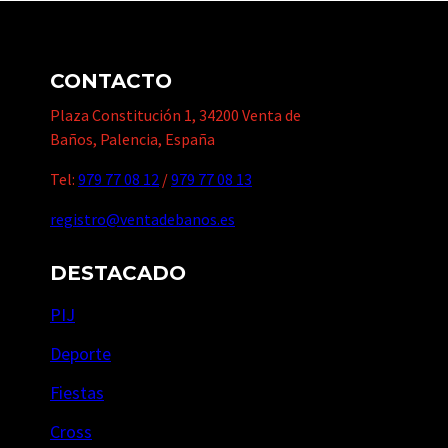
CONTACTO
Plaza Constitución 1, 34200 Venta de
Baños, Palencia, España
Tel:
979 77 08 12
/
979 77 08 13
registro@ventadebanos.es
DESTACADO
PIJ
Deporte
Fiestas
Cross