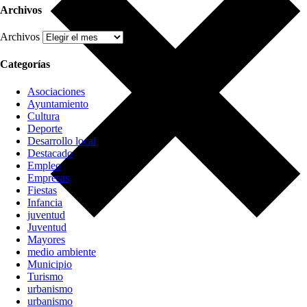
Archivos
Archivos
Categorías
Asociaciones
Ayuntamiento
Cultura
Deporte
Desarrollo local
Destacado
Empleo
Empresas
Fiestas
Infancia
juventud
Juventud
Mayores
medio ambiente
Municipio
Turismo
urbanismo
urbanismo