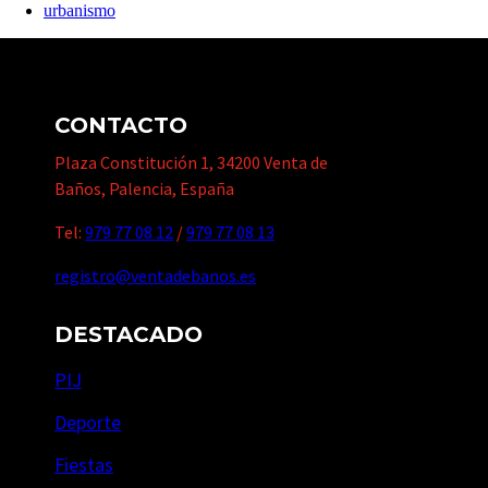
urbanismo
CONTACTO
Plaza Constitución 1, 34200 Venta de
Baños, Palencia, España
Tel:
979 77 08 12
/
979 77 08 13
registro@ventadebanos.es
DESTACADO
PIJ
Deporte
Fiestas