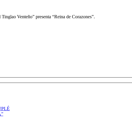
l Tinglao Venteño” presenta “Reina de Corazones”.
UPLÉ
A”