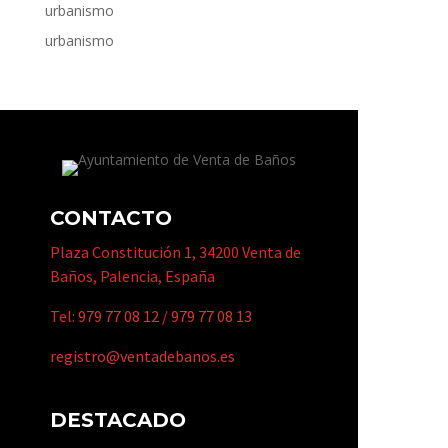
urbanismo
urbanismo
CONTACTO
Plaza Constitución 1, 34200 Venta de
Baños, Palencia, España
Tel:
979 77 08 12
/
979 77 08 13
registro@ventadebanos.es
DESTACADO