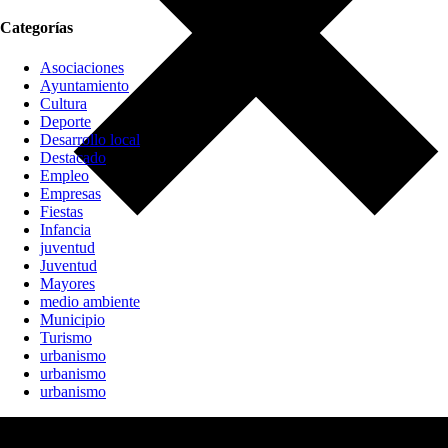
Categorías
Asociaciones
Ayuntamiento
Cultura
Deporte
Desarrollo local
Destacado
Empleo
Empresas
Fiestas
Infancia
juventud
Juventud
Mayores
medio ambiente
Municipio
Turismo
urbanismo
urbanismo
urbanismo