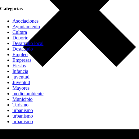
Categorías
Asociaciones
Ayuntamiento
Cultura
Deporte
Desarrollo local
Destacado
Empleo
Empresas
Fiestas
Infancia
juventud
Juventud
Mayores
medio ambiente
Municipio
Turismo
urbanismo
urbanismo
urbanismo