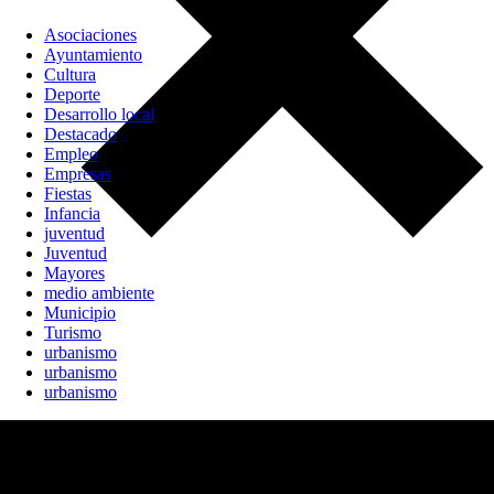
Asociaciones
Ayuntamiento
Cultura
Deporte
Desarrollo local
Destacado
Empleo
Empresas
Fiestas
Infancia
juventud
Juventud
Mayores
medio ambiente
Municipio
Turismo
urbanismo
urbanismo
urbanismo