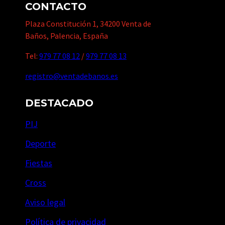
CONTACTO
Plaza Constitución 1, 34200 Venta de
Baños, Palencia, España
Tel:
979 77 08 12
/
979 77 08 13
registro@ventadebanos.es
DESTACADO
PIJ
Deporte
Fiestas
Cross
Aviso legal
Política de privacidad