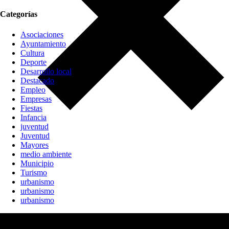
Categorías
Asociaciones
Ayuntamiento
Cultura
Deporte
Desarrollo local
Destacado
Empleo
Empresas
Fiestas
Infancia
juventud
Juventud
Mayores
medio ambiente
Municipio
Turismo
urbanismo
urbanismo
urbanismo