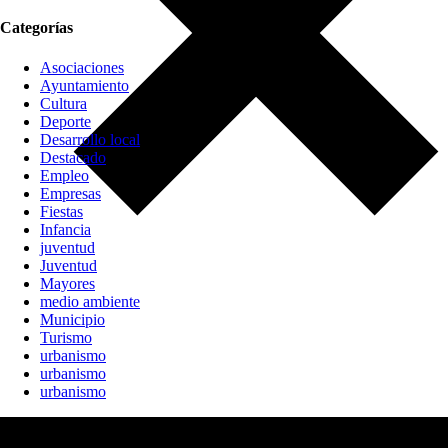
Categorías
Asociaciones
Ayuntamiento
Cultura
Deporte
Desarrollo local
Destacado
Empleo
Empresas
Fiestas
Infancia
juventud
Juventud
Mayores
medio ambiente
Municipio
Turismo
urbanismo
urbanismo
urbanismo