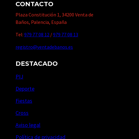
CONTACTO
Plaza Constitución 1, 34200 Venta de
Baños, Palencia, España
Tel:
979 77 08 12
/
979 77 08 13
registro@ventadebanos.es
DESTACADO
PIJ
Deporte
Fiestas
Cross
Aviso legal
Política de privacidad