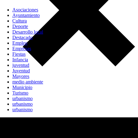
Asociaciones
Ayuntamiento
Cultura
Deporte
Desarrollo local
Destacado
Empleo
Empresas
Fiestas
Infancia
juventud
Juventud
Mayores
medio ambiente
Municipio
Turismo
urbanismo
urbanismo
urbanismo