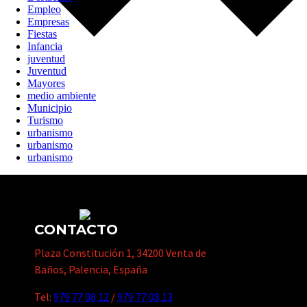
Empleo
Empresas
Fiestas
Infancia
juventud
Juventud
Mayores
medio ambiente
Municipio
Turismo
urbanismo
urbanismo
urbanismo
CONTACTO
Plaza Constitución 1, 34200 Venta de
Baños, Palencia, España
Tel:
979 77 08 12
/
979 77 08 13