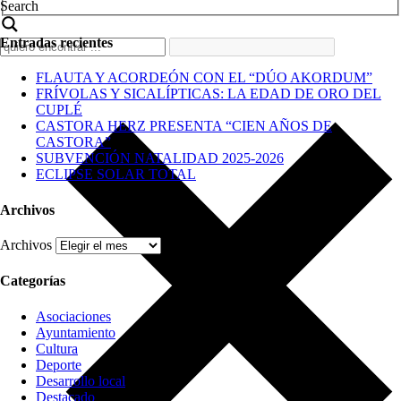
Search
Entradas recientes
FLAUTA Y ACORDEÓN CON EL “DÚO AKORDUM”
FRÍVOLAS Y SICALÍPTICAS: LA EDAD DE ORO DEL
CUPLÉ
CASTORA HERZ PRESENTA “CIEN AÑOS DE
CASTORA”
SUBVENCIÓN NATALIDAD 2025-2026
ECLIPSE SOLAR TOTAL
Archivos
Archivos
Categorías
Asociaciones
Ayuntamiento
Cultura
Deporte
Desarrollo local
Destacado