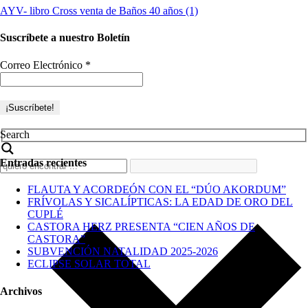
AYV- libro Cross venta de Baños 40 años (1)
Suscríbete a nuestro Boletín
Correo Electrónico
*
Search
Entradas recientes
FLAUTA Y ACORDEÓN CON EL “DÚO AKORDUM”
FRÍVOLAS Y SICALÍPTICAS: LA EDAD DE ORO DEL
CUPLÉ
CASTORA HERZ PRESENTA “CIEN AÑOS DE
CASTORA”
SUBVENCIÓN NATALIDAD 2025-2026
ECLIPSE SOLAR TOTAL
Archivos