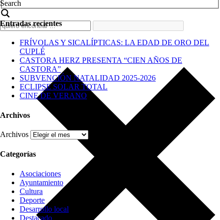
Search
Entradas recientes
FRÍVOLAS Y SICALÍPTICAS: LA EDAD DE ORO DEL
CUPLÉ
CASTORA HERZ PRESENTA “CIEN AÑOS DE
CASTORA”
SUBVENCIÓN NATALIDAD 2025-2026
ECLIPSE SOLAR TOTAL
CINE DE VERANO
Archivos
Archivos
Categorías
Asociaciones
Ayuntamiento
Cultura
Deporte
Desarrollo local
Destacado