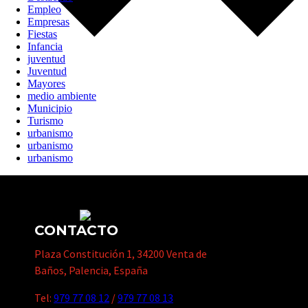
Empleo
Empresas
Fiestas
Infancia
juventud
Juventud
Mayores
medio ambiente
Municipio
Turismo
urbanismo
urbanismo
urbanismo
CONTACTO
Plaza Constitución 1, 34200 Venta de
Baños, Palencia, España
Tel:
979 77 08 12
/
979 77 08 13