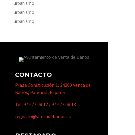
urbanismo
urbanismo
urbanismo
CONTACTO
Plaza Constitución 1, 34200 Venta de
Baños, Palencia, España
Tel:
979 77 08 12
/
979 77 08 13
registro@ventadebanos.es