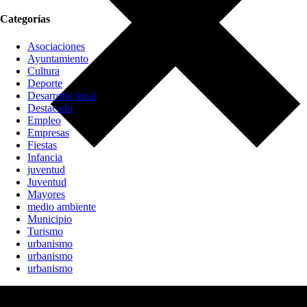
Categorías
Asociaciones
Ayuntamiento
Cultura
Deporte
Desarrollo local
Destacado
Empleo
Empresas
Fiestas
Infancia
juventud
Juventud
Mayores
medio ambiente
Municipio
Turismo
urbanismo
urbanismo
urbanismo