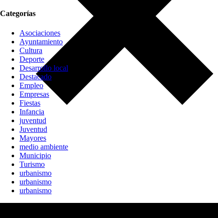
Categorías
Asociaciones
Ayuntamiento
Cultura
Deporte
Desarrollo local
Destacado
Empleo
Empresas
Fiestas
Infancia
juventud
Juventud
Mayores
medio ambiente
Municipio
Turismo
urbanismo
urbanismo
urbanismo