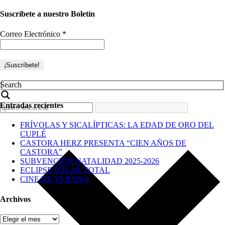
Suscríbete a nuestro Boletín
Correo Electrónico
*
Search
Entradas recientes
FRÍVOLAS Y SICALÍPTICAS: LA EDAD DE ORO DEL
CUPLÉ
CASTORA HERZ PRESENTA “CIEN AÑOS DE
CASTORA”
SUBVENCIÓN NATALIDAD 2025-2026
ECLIPSE SOLAR TOTAL
CINE DE VERANO
Archivos
Archivos