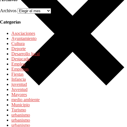
Archivos
Categorías
Asociaciones
Ayuntamiento
Cultura
Deporte
Desarrollo local
Destacado
Empleo
Empresas
Fiestas
Infancia
juventud
Juventud
Mayores
medio ambiente
Municipio
Turismo
urbanismo
urbanismo
urbanismo