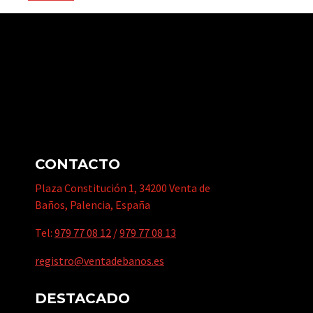
CONTACTO
Plaza Constitución 1, 34200 Venta de
Baños, Palencia, España
Tel:
979 77 08 12
/
979 77 08 13
registro@ventadebanos.es
DESTACADO