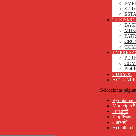
EMP
SERV
ESTA
TURISMO
BASÍ
MUS
PAT
CRO
COM
EMPRESA
PER
COM
POL
CURSOS
ACTUALI
Seleccionar págin
Ayuntamien
Municipio
Turismo
Empresas
Cursos
Actualidad