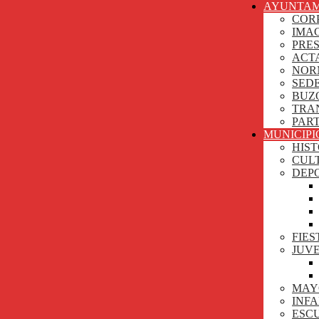
AYUNTAM
COR
IMA
PRE
ACT
NOR
SEDE
BUZ
TRA
PAR
MUNICIPI
HIST
CUL
DEP
FIES
JUV
MAY
INF
ESCU