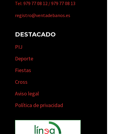
Tel:
979 77 08 12
/
979 77 08 13
registro@ventadebanos.es
DESTACADO
PIJ
Deporte
Fiestas
Cross
Aviso legal
Política de privacidad