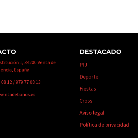
ACTO
DESTACADO
titución 1, 34200 Venta de
PIJ
lencia, España
Deporte
 08 12
/
979 77 08 13
Fiestas
ventadebanos.es
Cross
Aviso legal
Política de privacidad