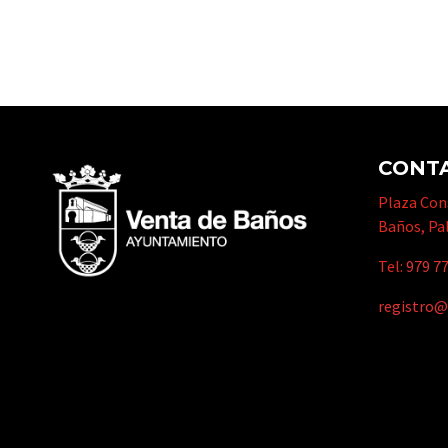
CONT
Plaza Cons
Baños, Pa
Tel:
979 77
registro@