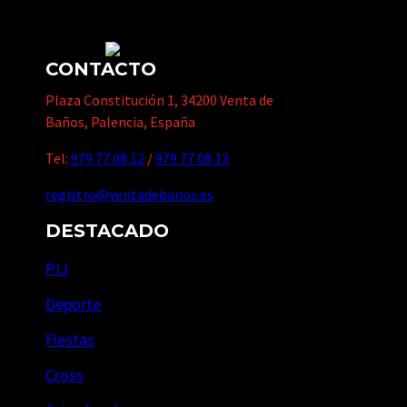
CONTACTO
Plaza Constitución 1, 34200 Venta de
Baños, Palencia, España
Tel:
979 77 08 12
/
979 77 08 13
registro@ventadebanos.es
DESTACADO
PIJ
Deporte
Fiestas
Cross