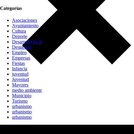
Categorías
Asociaciones
Ayuntamiento
Cultura
Deporte
Desarrollo local
Destacado
Empleo
Empresas
Fiestas
Infancia
juventud
Juventud
Mayores
medio ambiente
Municipio
Turismo
urbanismo
urbanismo
urbanismo