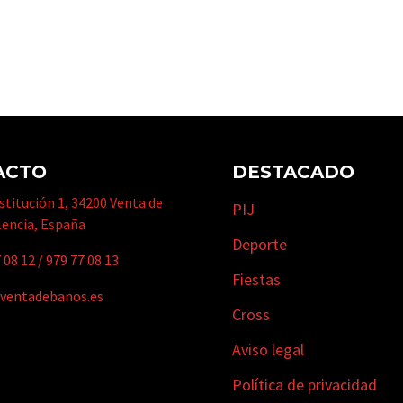
ACTO
DESTACADO
titución 1, 34200 Venta de
PIJ
lencia, España
Deporte
 08 12
/
979 77 08 13
Fiestas
ventadebanos.es
Cross
Aviso legal
Política de privacidad