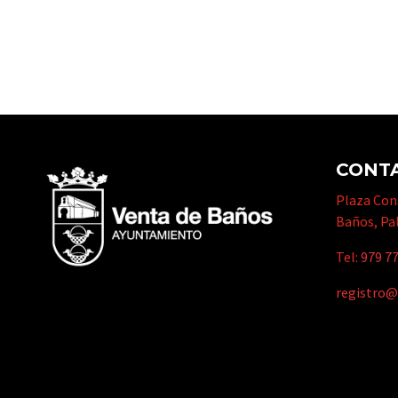
CONT
Plaza Cons
Baños, Pa
Tel:
979 77
registro@