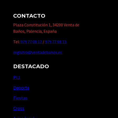
CONTACTO
Plaza Constitución 1, 34200 Venta de
Baños, Palencia, España
Tel:
979 77 08 12
/
979 77 08 13
registro@ventadebanos.es
DESTACADO
PIJ
Deporte
Fiestas
Cross