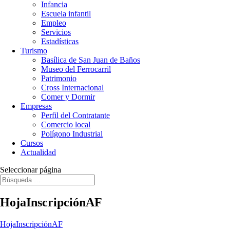
Infancia
Escuela infantil
Empleo
Servicios
Estadísticas
Turismo
Basílica de San Juan de Baños
Museo del Ferrocarril
Patrimonio
Cross Internacional
Comer y Dormir
Empresas
Perfil del Contratante
Comercio local
Polígono Industrial
Cursos
Actualidad
Seleccionar página
HojaInscripciónAF
HojaInscripciónAF