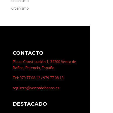
urbanismo
urbanismo
CONTACTO
Plaza Constitución 1, 34200 Venta de
Baños, Palencia, España
Tel:
979 77 08 12
/
979 77 08 13
registro@ventadebanos.es
DESTACADO