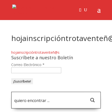
hojainscripcióntrotaventeñ
hojainscripcióntrotaventeñ@s
Suscríbete a nuestro Boletín
Correo Electrónico
*