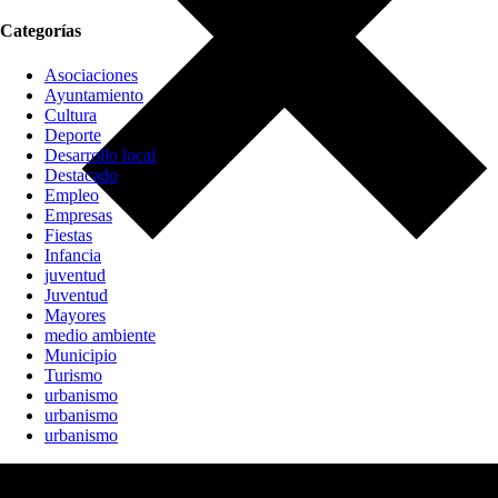
Categorías
Asociaciones
Ayuntamiento
Cultura
Deporte
Desarrollo local
Destacado
Empleo
Empresas
Fiestas
Infancia
juventud
Juventud
Mayores
medio ambiente
Municipio
Turismo
urbanismo
urbanismo
urbanismo