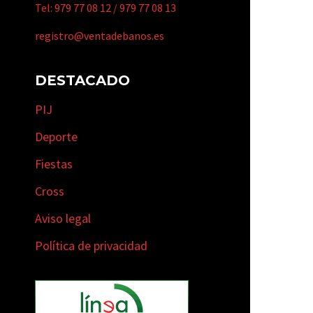
Tel:
979 77 08 12
/
979 77 08 13
registro@ventadebanos.es
DESTACADO
PIJ
Deporte
Fiestas
Cross
Aviso legal
Política de privacidad