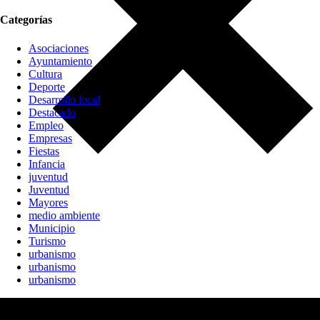
Categorías
Asociaciones
Ayuntamiento
Cultura
Deporte
Desarrollo local
Destacado
Empleo
Empresas
Fiestas
Infancia
juventud
Juventud
Mayores
medio ambiente
Municipio
Turismo
urbanismo
urbanismo
urbanismo