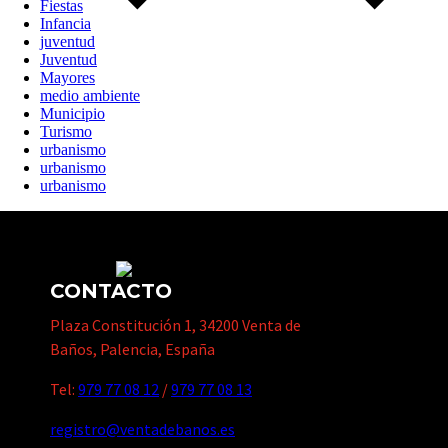
Fiestas
Infancia
juventud
Juventud
Mayores
medio ambiente
Municipio
Turismo
urbanismo
urbanismo
urbanismo
CONTACTO
Plaza Constitución 1, 34200 Venta de
Baños, Palencia, España
Tel:
979 77 08 12
/
979 77 08 13
registro@ventadebanos.es