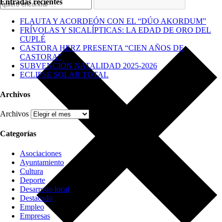
Entradas recientes
FLAUTA Y ACORDEÓN CON EL “DÚO AKORDUM”
FRÍVOLAS Y SICALÍPTICAS: LA EDAD DE ORO DEL
CUPLÉ
CASTORA HERZ PRESENTA “CIEN AÑOS DE
CASTORA”
SUBVENCIÓN NATALIDAD 2025-2026
ECLIPSE SOLAR TOTAL
Archivos
Archivos
Categorías
Asociaciones
Ayuntamiento
Cultura
Deporte
Desarrollo local
Destacado
Empleo
Empresas