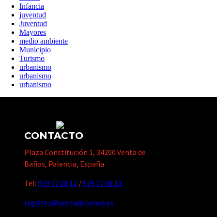
Infancia
juventud
Juventud
Mayores
medio ambiente
Municipio
Turismo
urbanismo
urbanismo
urbanismo
CONTACTO
Plaza Constitución 1, 34200 Venta de
Baños, Palencia, España
Tel:
979 77 08 12
/
979 77 08 13
registro@ventadebanos.es