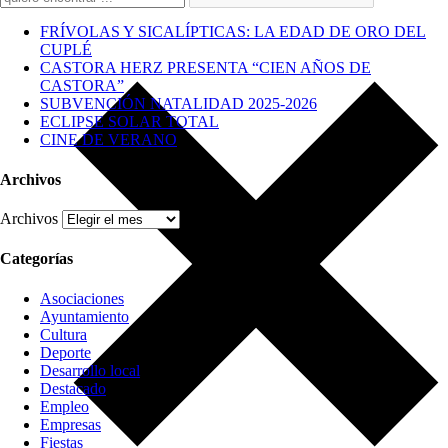
FRÍVOLAS Y SICALÍPTICAS: LA EDAD DE ORO DEL
CUPLÉ
CASTORA HERZ PRESENTA “CIEN AÑOS DE
CASTORA”
SUBVENCIÓN NATALIDAD 2025-2026
ECLIPSE SOLAR TOTAL
CINE DE VERANO
Archivos
Archivos
Categorías
Asociaciones
Ayuntamiento
Cultura
Deporte
Desarrollo local
Destacado
Empleo
Empresas
Fiestas