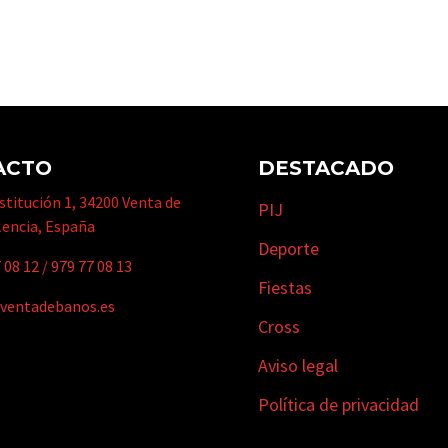
ACTO
DESTACADO
titución 1, 34200 Venta de
PIJ
lencia, España
Deporte
 08 12
/
979 77 08 13
Fiestas
ventadebanos.es
Cross
Aviso legal
Política de privacidad