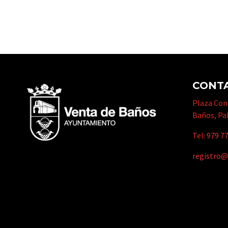
CONT
Plaza Cons
Baños, Pa
Tel:
979 77
registro@