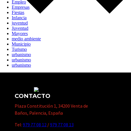
Empleo
Empresas
Fiestas
Infancia
juventud
Juventud
Mayores
medio ambiente
Municipio
Turismo
urbanismo
urbanismo
urbanismo
CONTACTO
Plaza Constitución 1, 34200 Venta de
Baños, Palencia, España
Tel:
979 77 08 12
/
979 77 08 13