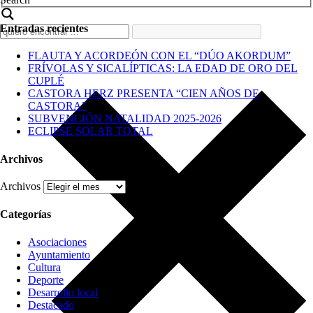
Entradas recientes
FLAUTA Y ACORDEÓN CON EL “DÚO AKORDUM”
FRÍVOLAS Y SICALÍPTICAS: LA EDAD DE ORO DEL
CUPLÉ
CASTORA HERZ PRESENTA “CIEN AÑOS DE
CASTORA”
SUBVENCIÓN NATALIDAD 2025-2026
ECLIPSE SOLAR TOTAL
Archivos
Archivos
Categorías
Asociaciones
Ayuntamiento
Cultura
Deporte
Desarrollo local
Destacado