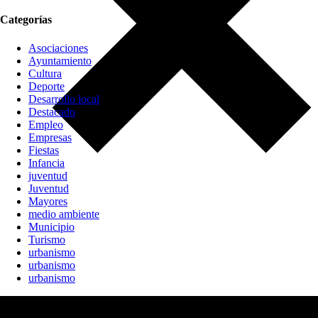
Categorías
Asociaciones
Ayuntamiento
Cultura
Deporte
Desarrollo local
Destacado
Empleo
Empresas
Fiestas
Infancia
juventud
Juventud
Mayores
medio ambiente
Municipio
Turismo
urbanismo
urbanismo
urbanismo