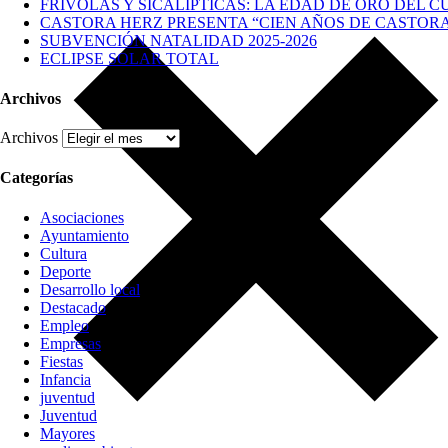
FRÍVOLAS Y SICALÍPTICAS: LA EDAD DE ORO DEL C
CASTORA HERZ PRESENTA “CIEN AÑOS DE CASTOR
SUBVENCIÓN NATALIDAD 2025-2026
ECLIPSE SOLAR TOTAL
Archivos
Archivos
Categorías
Asociaciones
Ayuntamiento
Cultura
Deporte
Desarrollo local
Destacado
Empleo
Empresas
Fiestas
Infancia
juventud
Juventud
Mayores