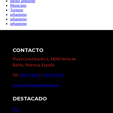
medio ambiente
Municipio
Turismo
urbanismo
urbanismo
urbanismo
CONTACTO
Plaza Constitución 1, 34200 Venta de
Baños, Palencia, España
Tel:
979 77 08 12
/
979 77 08 13
registro@ventadebanos.es
DESTACADO
PIJ