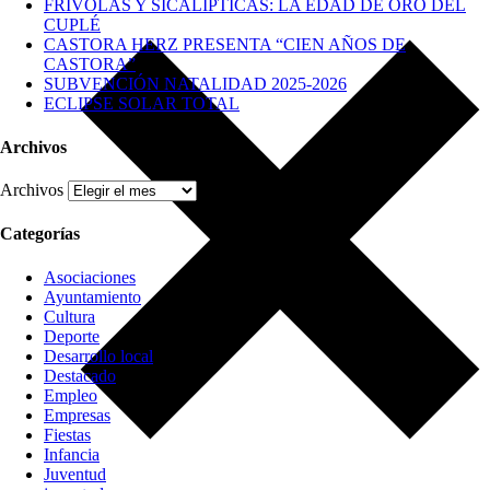
FRÍVOLAS Y SICALÍPTICAS: LA EDAD DE ORO DEL
CUPLÉ
CASTORA HERZ PRESENTA “CIEN AÑOS DE
CASTORA”
SUBVENCIÓN NATALIDAD 2025-2026
ECLIPSE SOLAR TOTAL
Archivos
Archivos
Categorías
Asociaciones
Ayuntamiento
Cultura
Deporte
Desarrollo local
Destacado
Empleo
Empresas
Fiestas
Infancia
Juventud