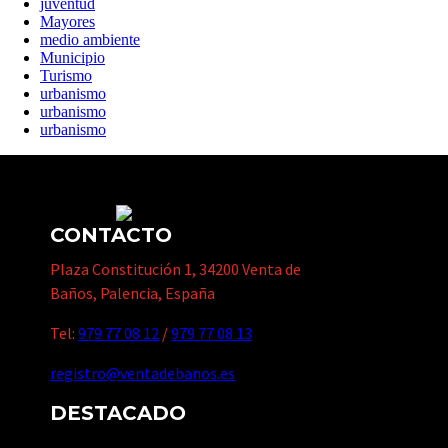
juventud
Mayores
medio ambiente
Municipio
Turismo
urbanismo
urbanismo
urbanismo
CONTACTO
Plaza Constitución 1, 34200 Venta de
Baños, Palencia, España
Tel:
979 77 08 12
/
979 77 08 13
registro@ventadebanos.es
DESTACADO