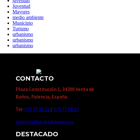
juventud
Juventud
Mayores
medio ambiente
Municipio
Turismo
urbanismo
urbanismo
urbanismo
CONTACTO
Plaza Constitución 1, 34200 Venta de
Baños, Palencia, España
Tel:
979 77 08 12
/
979 77 08 13
registro@ventadebanos.es
DESTACADO