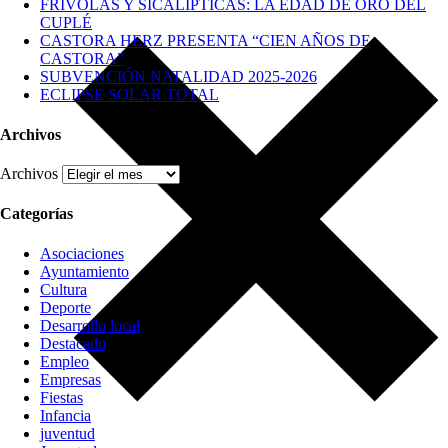
FRÍVOLAS Y SICALÍPTICAS: LA EDAD DE ORO DEL
CUPLÉ
CASTORA HERZ PRESENTA “CIEN AÑOS DE
CASTORA”
SUBVENCIÓN NATALIDAD 2025-2026
ECLIPSE SOLAR TOTAL
Archivos
Archivos
Categorías
Asociaciones
Ayuntamiento
Cultura
Deporte
Desarrollo local
Destacado
Empleo
Empresas
Fiestas
Infancia
juventud