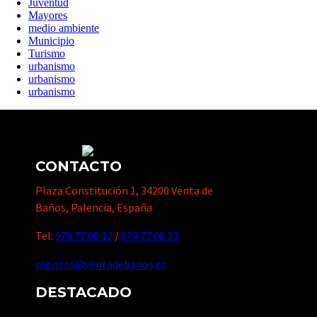
Juventud
Mayores
medio ambiente
Municipio
Turismo
urbanismo
urbanismo
urbanismo
CONTACTO
Plaza Constitución 1, 34200 Venta de
Baños, Palencia, España
Tel:
979 77 08 12
/
979 77 08 13
registro@ventadebanos.es
DESTACADO