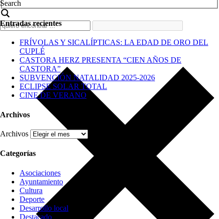
Search
Entradas recientes
FRÍVOLAS Y SICALÍPTICAS: LA EDAD DE ORO DEL
CUPLÉ
CASTORA HERZ PRESENTA “CIEN AÑOS DE
CASTORA”
SUBVENCIÓN NATALIDAD 2025-2026
ECLIPSE SOLAR TOTAL
CINE DE VERANO
Archivos
Archivos
Categorías
Asociaciones
Ayuntamiento
Cultura
Deporte
Desarrollo local
Destacado