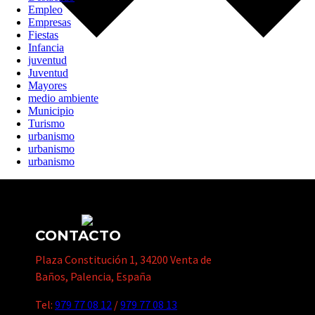
Empleo
Empresas
Fiestas
Infancia
juventud
Juventud
Mayores
medio ambiente
Municipio
Turismo
urbanismo
urbanismo
urbanismo
CONTACTO
Plaza Constitución 1, 34200 Venta de
Baños, Palencia, España
Tel:
979 77 08 12
/
979 77 08 13