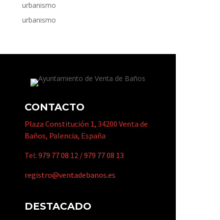
urbanismo
urbanismo
CONTACTO
Plaza Constitución 1, 34200 Venta de
Baños, Palencia, España
Tel:
979 77 08 12
/
979 77 08 13
registro@ventadebanos.es
DESTACADO