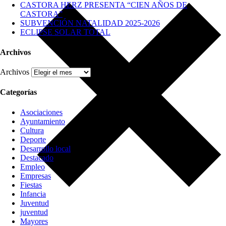
CASTORA HERZ PRESENTA “CIEN AÑOS DE
CASTORA”
SUBVENCIÓN NATALIDAD 2025-2026
ECLIPSE SOLAR TOTAL
Archivos
Archivos
Categorías
Asociaciones
Ayuntamiento
Cultura
Deporte
Desarrollo local
Destacado
Empleo
Empresas
Fiestas
Infancia
Juventud
juventud
Mayores