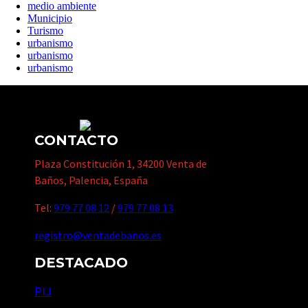
medio ambiente
Municipio
Turismo
urbanismo
urbanismo
urbanismo
CONTACTO
Plaza Constitución 1, 34200 Venta de
Baños, Palencia, España
Tel:
979 77 08 12
/
979 77 08 13
registro@ventadebanos.es
DESTACADO
PIJ